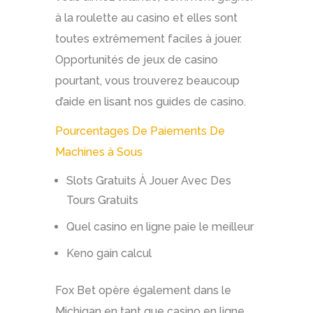
à la roulette au casino et elles sont
toutes extrêmement faciles à jouer.
Opportunités de jeux de casino
pourtant, vous trouverez beaucoup
d’aide en lisant nos guides de casino.
Pourcentages De Paiements De
Machines à Sous
Slots Gratuits À Jouer Avec Des
Tours Gratuits
Quel casino en ligne paie le meilleur
Keno gain calcul
Fox Bet opère également dans le
Michigan en tant que casino en ligne,