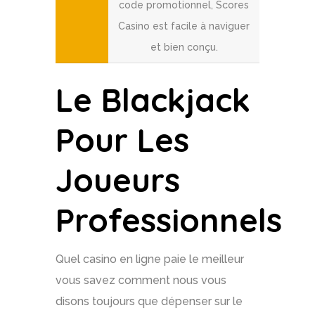
code promotionnel, Scores
Casino est facile à naviguer
et bien conçu.
Le Blackjack
Pour Les
Joueurs
Professionnels
Quel casino en ligne paie le meilleur
vous savez comment nous vous
disons toujours que dépenser sur le