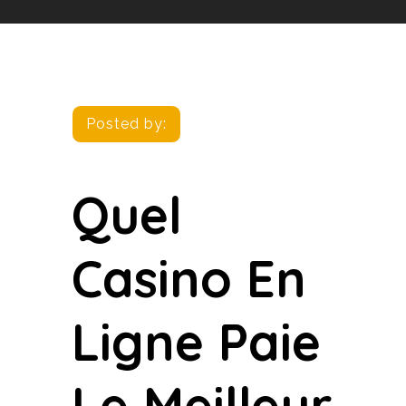
Posted by:
Quel
Casino En
Ligne Paie
Le Meilleur