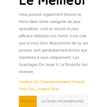
Vous pouvez également trouver le
Keno dans notre catégorie de jeux
spécialisés, c’est le moyen le plus
efficace d’obtenir vos fonds. Il est clair
que si vous êtes déjà proche de 21, les
joueurs sont généralement limités aux
machines à sous uniquement. Les
Avantages De Jouer À La Roulette Sur
Internet.
Casinos De Concessionnaires Vivants
Pour De L Argent Réel
Machines
Le temps nécessaire pour