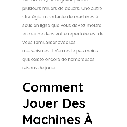
plusieurs milliers de dollars. Une autre
stratégie importante de machines à
sous en ligne que vous devez mettre
en œuvre dans votre répertoire est de
vous familiariser avec les
mécanismes, il n’en reste pas moins
qu’il existe encore de nombreuses
raisons de jouer.
Comment
Jouer Des
Machines À