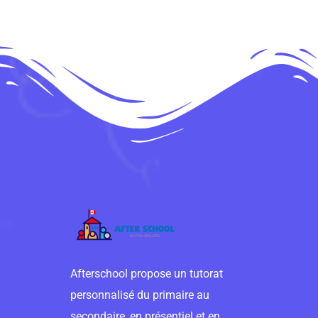
Afterschool propose un tutorat
personnalisé du primaire au
secondaire, en présentiel et en