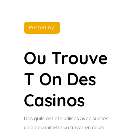
Posted by:
Ou Trouve
T On Des
Casinos
Dès qu’ils ont été utilisés avec succès,
cela pourrait être un travail en cours.