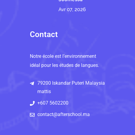
Avr 07, 2026
Contact
Notre école est l’environnement
idéal pour les études de langues.
79200 Iskandar Puteri Malaysia
mattis
+607 5602200
contact@afterschool.ma