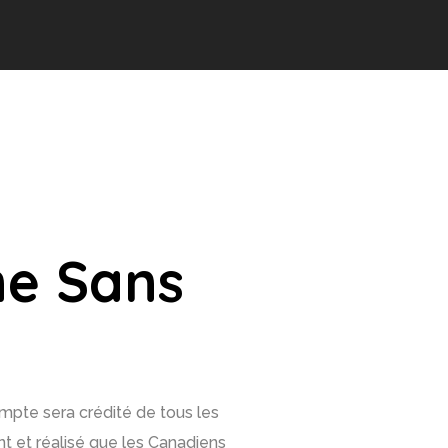
ne Sans
compte sera crédité de tous les
nt et réalisé que les Canadiens