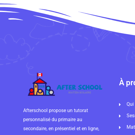
À pr
Qui
Afterschool propose un tutorat
Ses
personnalisé du primaire au
Mat
secondaire, en présentiel et en ligne,