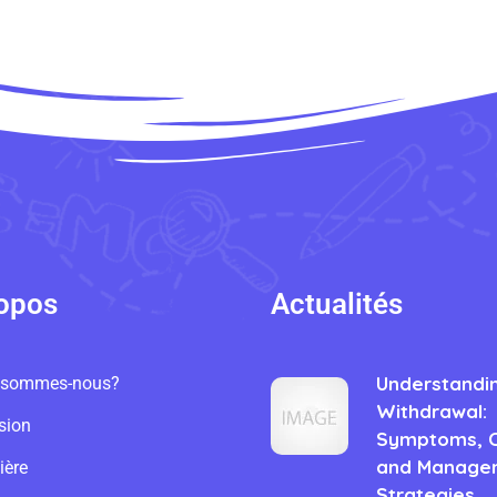
opos
Actualités
Understandi
 sommes-nous?
Withdrawal:
sion
Symptoms, C
and Manage
ière
Strategies