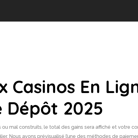
 Casinos En Lig
 Dépôt 2025
 ou mal construits, le total des gains sera affiché et votre 
gulier. Nous avons prévisualisé l’une des méthodes de paieme