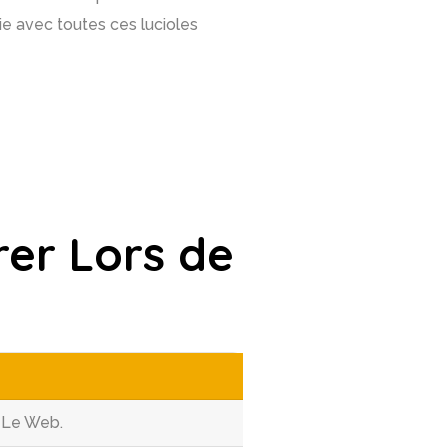
vie avec toutes ces lucioles
rer Lors de
r Le Web.