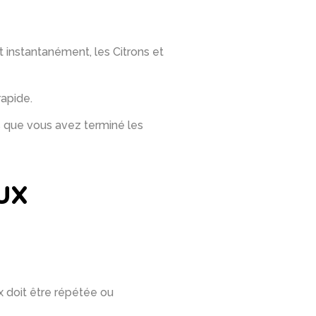
 instantanément, les Citrons et
rapide.
is que vous avez terminé les
ux
 doit être répétée ou