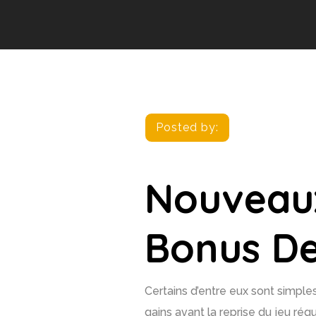
Posted by:
Nouveaux
Bonus De
Certains d’entre eux sont simples
gains avant la reprise du jeu ré