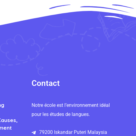
Contact
ng
Notre école est l’environnement idéal
pour les études de langues.
auses,
ment
79200 Iskandar Puteri Malaysia