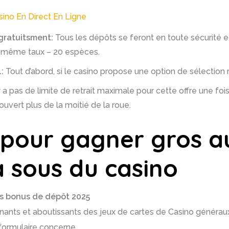
no En Direct En Ligne
 gratuitsment:
Tous les dépôts se feront en toute sécurité et
u même taux – 20 espèces.
:
Tout d’abord, si le casino propose une option de sélection 
’y a pas de limite de retrait maximale pour cette offre une fo
uvert plus de la moitié de la roue.
 pour gagner gros a
 sous du casino
s bonus de dépôt 2025
nants et aboutissants des jeux de cartes de Casino généraux
 formulaire concerne.