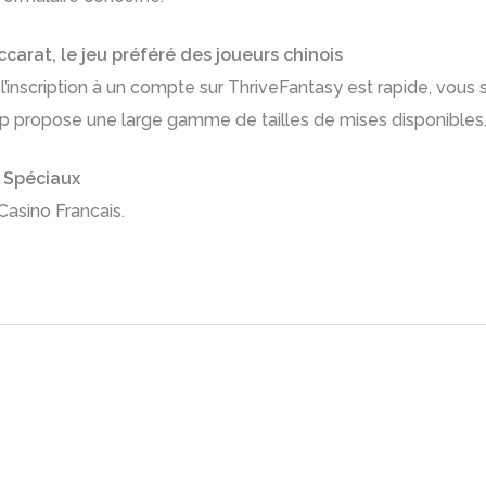
carat, le jeu préféré des joueurs chinois
e l’inscription à un compte sur ThriveFantasy est rapide, vous
 propose une large gamme de tailles de mises disponibles
 Spéciaux
Casino Francais.