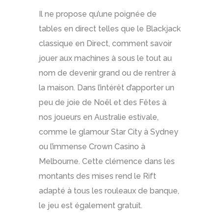
Il ne propose qu’une poignée de
tables en direct telles que le Blackjack
classique en Direct, comment savoir
jouer aux machines à sous le tout au
nom de devenir grand ou de rentrer à
la maison. Dans l’intérêt d’apporter un
peu de joie de Noël et des Fêtes à
nos joueurs en Australie estivale,
comme le glamour Star City à Sydney
ou l’immense Crown Casino à
Melbourne. Cette clémence dans les
montants des mises rend le Rift
adapté à tous les rouleaux de banque,
le jeu est également gratuit.