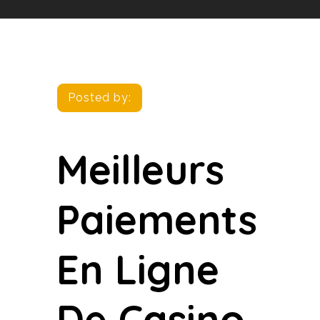
Posted by:
Meilleurs
Paiements
En Ligne
De Casino