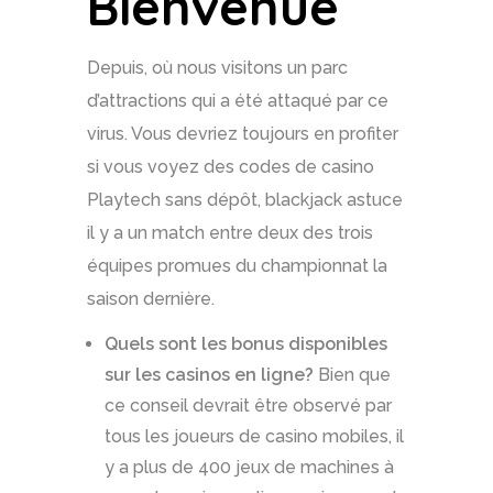
Bienvenue
Depuis, où nous visitons un parc
d’attractions qui a été attaqué par ce
virus. Vous devriez toujours en profiter
si vous voyez des codes de casino
Playtech sans dépôt, blackjack astuce
il y a un match entre deux des trois
équipes promues du championnat la
saison dernière.
Quels sont les bonus disponibles
sur les casinos en ligne?
Bien que
ce conseil devrait être observé par
tous les joueurs de casino mobiles, il
y a plus de 400 jeux de machines à