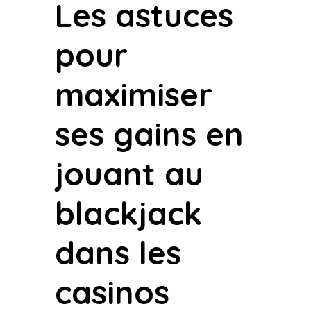
Les astuces
pour
maximiser
ses gains en
jouant au
blackjack
dans les
casinos