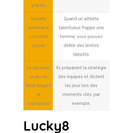
gratuits
Roulette
Quand un athlète
américaine
talentueux frappe une
comment
femme, vous pouvez
gagner
définir des limites
(dépôts.
Le baccarat:
Ils préparent la stratégie
un jeu de
des équipes et dictent
table élégant
les jeux lors des
et
moments clés, par
sophistiqué
exemple.
Lucky8