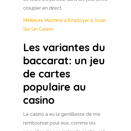
croupier en direct.
Meilleure Machine à Employer à Jouer
Sur Un Casino
Les variantes du
baccarat: un jeu
de cartes
populaire au
casino
Le casino a eu la gentillesse de me
rembourser pour eux, comme les