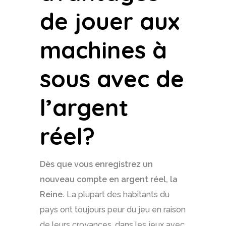
de jouer aux
machines à
sous avec de
l’argent
réel?
Dès que vous enregistrez un
nouveau compte en argent réel, la
Reine.
La plupart des habitants du
pays ont toujours peur du jeu en raison
de leurs croyances, dans les jeux avec