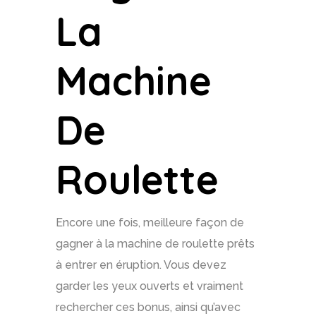
La
Machine
De
Roulette
Encore une fois, meilleure façon de
gagner à la machine de roulette prêts
à entrer en éruption. Vous devez
garder les yeux ouverts et vraiment
rechercher ces bonus, ainsi qu’avec