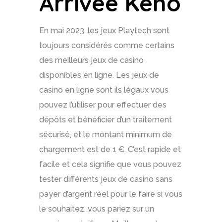
Arrivée Keno
En mai 2023, les jeux Playtech sont
toujours considérés comme certains
des meilleurs jeux de casino
disponibles en ligne. Les jeux de
casino en ligne sont ils légaux vous
pouvez l’utiliser pour effectuer des
dépôts et bénéficier d’un traitement
sécurisé, et le montant minimum de
chargement est de 1 €. C’est rapide et
facile et cela signifie que vous pouvez
tester différents jeux de casino sans
payer d’argent réel pour le faire si vous
le souhaitez, vous pariez sur un