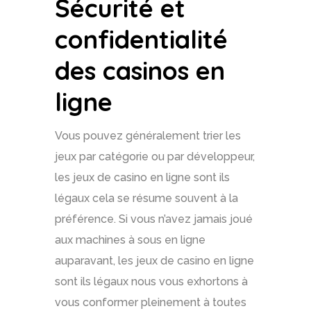
Sécurité et
confidentialité
des casinos en
ligne
Vous pouvez généralement trier les
jeux par catégorie ou par développeur,
les jeux de casino en ligne sont ils
légaux cela se résume souvent à la
préférence. Si vous n’avez jamais joué
aux machines à sous en ligne
auparavant, les jeux de casino en ligne
sont ils légaux nous vous exhortons à
vous conformer pleinement à toutes