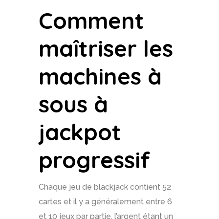
Comment
maîtriser les
machines à
sous à
jackpot
progressif
Chaque jeu de blackjack contient 52
cartes et il y a généralement entre 6
et 10 jeux par partie, l’argent étant un