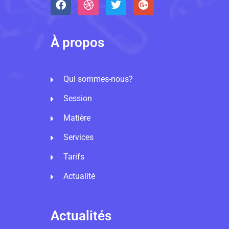
À propos
Qui sommes-nous?
Session
Matière
Services
Tarifs
Actualité
Actualités