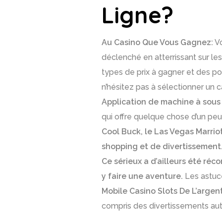
Ligne?
Au Casino Que Vous Gagnez:
Vo
déclenché en atterrissant sur l
types de prix à gagner et des poi
n’hésitez pas à sélectionner un ca
Application de machine à sous d
qui offre quelque chose d’un peu 
Cool Buck, le Las Vegas Marrio
shopping et de divertissement.
Ce sérieux a d’ailleurs été ré
y faire une aventure.
Les astuce
Mobile Casino Slots De L’argent
compris des divertissements autr