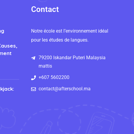
Contact
ng
Notre école est l’environnement idéal
pour les études de langues.
auses,
ment
79200 Iskandar Puteri Malaysia
mattis
+607 5602200
kjack:
contact@afterschool.ma