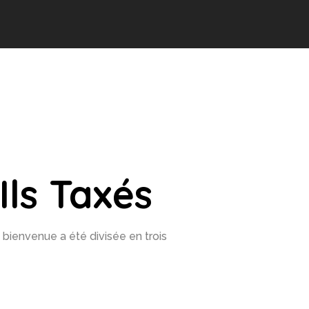
Ils Taxés
e bienvenue a été divisée en trois