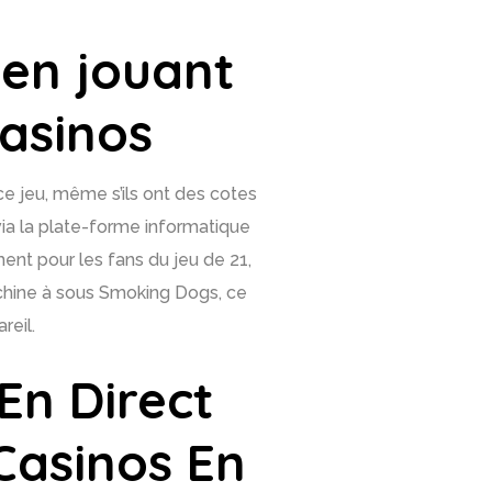
 en jouant
casinos
ce jeu, même s’ils ont des cotes
via la plate-forme informatique
ment pour les fans du jeu de 21,
achine à sous Smoking Dogs, ce
reil.
En Direct
Casinos En