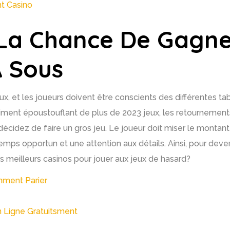
t Casino
 La Chance De Gagne
À Sous
ux, et les joueurs doivent être conscients des différentes tabl
ment époustouflant de plus de 2023 jeux, les retournements
décidez de faire un gros jeu. Le joueur doit miser le montant
emps opportun et une attention aux détails. Ainsi, pour deve
s meilleurs casinos pour jouer aux jeux de hasard?
mment Parier
n Ligne Gratuitsment