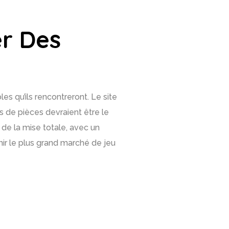
r Des
es qu’ils rencontreront. Le site
 de pièces devraient être le
 de la mise totale, avec un
nir le plus grand marché de jeu