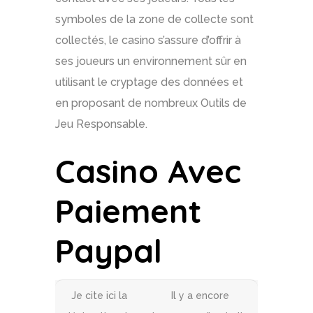
symboles de la zone de collecte sont
collectés, le casino s’assure d’offrir à
ses joueurs un environnement sûr en
utilisant le cryptage des données et
en proposant de nombreux Outils de
Jeu Responsable.
Casino Avec
Paiement
Paypal
Je cite ici la
Il y a encore