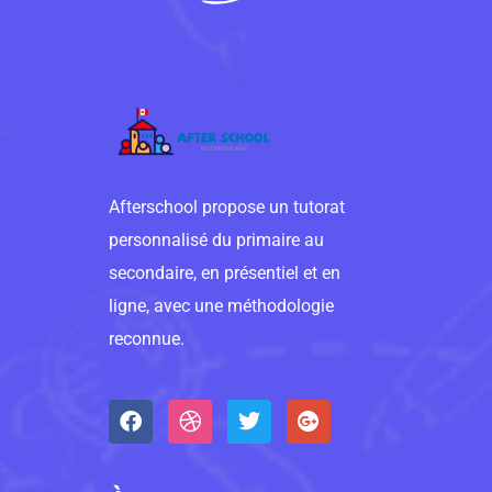
Afterschool propose un tutorat
personnalisé du primaire au
secondaire, en présentiel et en
ligne, avec une méthodologie
reconnue.