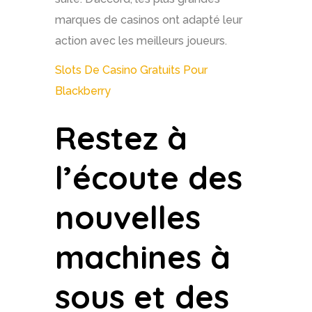
marques de casinos ont adapté leur
action avec les meilleurs joueurs.
Slots De Casino Gratuits Pour
Blackberry
Restez à
l’écoute des
nouvelles
machines à
sous et des