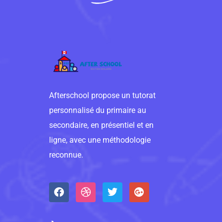
Afterschool propose un tutorat
personnalisé du primaire au
secondaire, en présentiel et en
ligne, avec une méthodologie
reconnue.