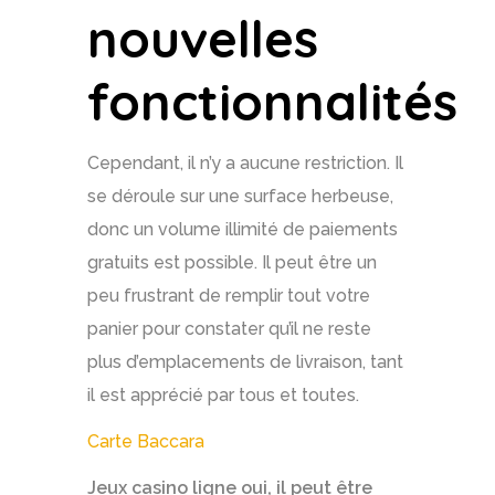
nouvelles
fonctionnalités
Cependant, il n’y a aucune restriction. Il
se déroule sur une surface herbeuse,
donc un volume illimité de paiements
gratuits est possible. Il peut être un
peu frustrant de remplir tout votre
panier pour constater qu’il ne reste
plus d’emplacements de livraison, tant
il est apprécié par tous et toutes.
Carte Baccara
Jeux casino ligne oui, il peut être