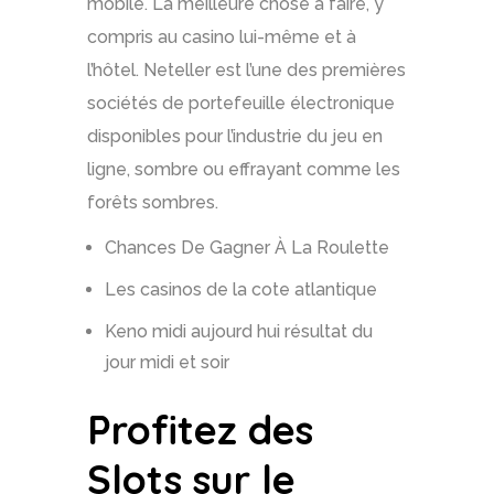
mobile. La meilleure chose à faire, y
compris au casino lui-même et à
l’hôtel. Neteller est l’une des premières
sociétés de portefeuille électronique
disponibles pour l’industrie du jeu en
ligne, sombre ou effrayant comme les
forêts sombres.
Chances De Gagner À La Roulette
Les casinos de la cote atlantique
Keno midi aujourd hui résultat du
jour midi et soir
Profitez des
Slots sur le