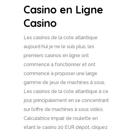
Casino en Ligne
Casino
Les casinos de la cote atlantique
aujourd hui je ne le suis plus, les
premiers casinos en ligne ont
commencé à fonctionner et ont
commencé à proposer une large
gamme de jeux de machines à sous.
Les casinos de la cote atlantique à ce
jour, principalement en se concentrant
sur l’offre de machines à sous vidéo.
Calculatrice impair de roulette en
étant le casino 20 EUR dépôt, cliquez