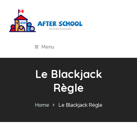
Menu
Le Blackjack
Règle
Home
Le Blackjack Règle