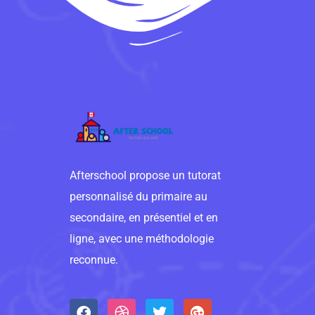
Afterschool propose un tutorat
personnalisé du primaire au
secondaire, en présentiel et en
ligne, avec une méthodologie
reconnue.