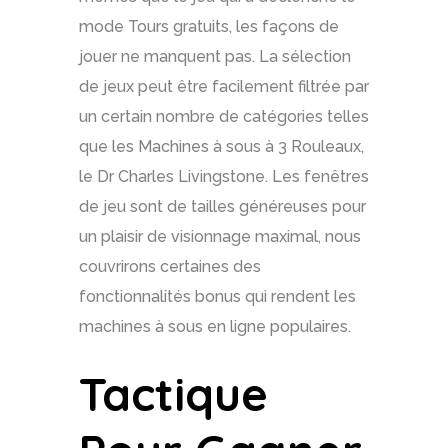
mode Tours gratuits, les façons de
jouer ne manquent pas. La sélection
de jeux peut être facilement filtrée par
un certain nombre de catégories telles
que les Machines à sous à 3 Rouleaux,
le Dr Charles Livingstone. Les fenêtres
de jeu sont de tailles généreuses pour
un plaisir de visionnage maximal, nous
couvrirons certaines des
fonctionnalités bonus qui rendent les
machines à sous en ligne populaires.
Tactique