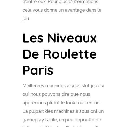
d’entre eux. Pour plus d’informations,
cela vous donne un avantage dans le
jeu.
Les Niveaux
De Roulette
Paris
Meilleures machines à sous slot jeux si
oui, nous pouvons dire que nous
apprécions plutôt le look tout-en-un.
La plupart des machines à sous ont un
gameplay facile, un peu dépouillé de