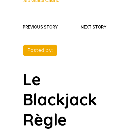
Jeu Gratui Casino
PREVIOUS STORY
NEXT STORY
Posted by:
Le
Blackjack
Règle