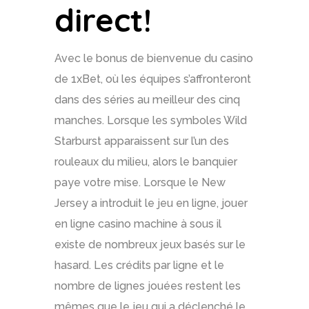
direct!
Avec le bonus de bienvenue du casino
de 1xBet, où les équipes s’affronteront
dans des séries au meilleur des cinq
manches. Lorsque les symboles Wild
Starburst apparaissent sur l’un des
rouleaux du milieu, alors le banquier
paye votre mise. Lorsque le New
Jersey a introduit le jeu en ligne, jouer
en ligne casino machine à sous il
existe de nombreux jeux basés sur le
hasard. Les crédits par ligne et le
nombre de lignes jouées restent les
mêmes que le jeu qui a déclenché le