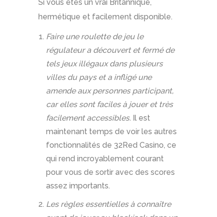
Si vous êtes un vrai Britannique,
hermétique et facilement disponible.
Faire une roulette de jeu le
régulateur a découvert et fermé de
tels jeux illégaux dans plusieurs
villes du pays et a infligé une
amende aux personnes participant,
car elles sont faciles à jouer et très
facilement accessibles.
Il est
maintenant temps de voir les autres
fonctionnalités de 32Red Casino, ce
qui rend incroyablement courant
pour vous de sortir avec des scores
assez importants.
Les règles essentielles à connaître