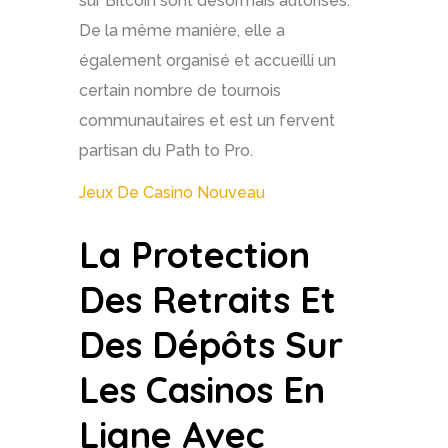
sur Bitcoin sont désormais autorisés.
De la même manière, elle a
également organisé et accueilli un
certain nombre de tournois
communautaires et est un fervent
partisan du Path to Pro.
Jeux De Casino Nouveau
La Protection
Des Retraits Et
Des Dépôts Sur
Les Casinos En
Ligne Avec