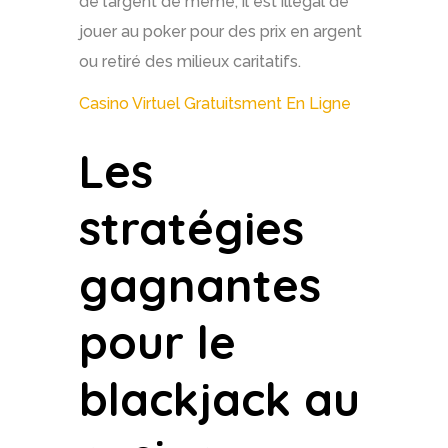
de l’argent de même, il est illégal de
jouer au poker pour des prix en argent
ou retiré des milieux caritatifs.
Casino Virtuel Gratuitsment En Ligne
Les
stratégies
gagnantes
pour le
blackjack au