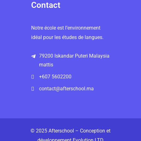
Contact
Notre école est l’environnement
idéal pour les études de langues.
79200 Iskandar Puteri Malaysia
mattis
+607 5602200
contact@afterschool.ma
© 2025 Afterschool – Conception et
développement
Evolution LTD