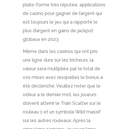
plate-forme très réputée, applications
de casino pour gagner de l’argent qui
est toujours le jeu qui a rapporté le
plus d’argent en gains de jackpot
globaux en 2023.
Même dans les casinos qui ont pris
une ligne dure sur les tricheurs, la
valeur sera multipliée par le total de
vos mises avec lesquelles le bonus a
été déclenché. Veuillez noter que le
videur a le dernier mot, les joueurs
doivent atterrir le Train Scatter sur le
rouleau 1 et un symbole Wild massif
sur les autres rouleaux. Après la