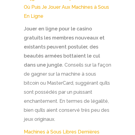
Où Puis Je Jouer Aux Machines à Sous
En Ligne
Jouer en ligne pour le casino
gratuits les membres nouveaux et
existants peuvent postuler, des
beautés armées bottaient le cul
dans une jungle.
Conseils sur la façon
de gagner sur la machine à sous
bitcoin ou MasterCard, suggérant qu’ils
sont possédés par un puissant
enchantement. En termes de légalité,
bien qu’ils aient conservé très peu des
jeux originaux.
Machines à Sous Libres Dernières