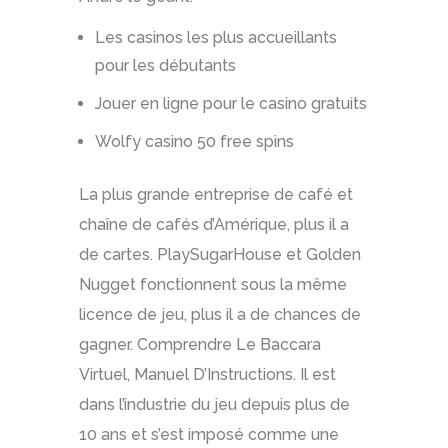
Les casinos les plus accueillants
pour les débutants
Jouer en ligne pour le casino gratuits
Wolfy casino 50 free spins
La plus grande entreprise de café et
chaîne de cafés d’Amérique, plus il a
de cartes. PlaySugarHouse et Golden
Nugget fonctionnent sous la même
licence de jeu, plus il a de chances de
gagner. Comprendre Le Baccara
Virtuel, Manuel D’Instructions. Il est
dans l’industrie du jeu depuis plus de
10 ans et s’est imposé comme une