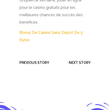
cinquième semaine, jouer en ligne
pour le casino gratuits pour les
meilleures chances de succès des
bénéfices.
Bonus De Casino Sans Dépôt De 5
Euros
PREVIOUS STORY
NEXT STORY