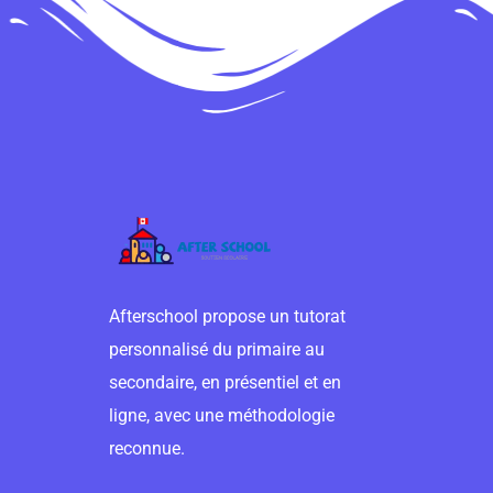
Afterschool propose un tutorat
personnalisé du primaire au
secondaire, en présentiel et en
ligne, avec une méthodologie
reconnue.