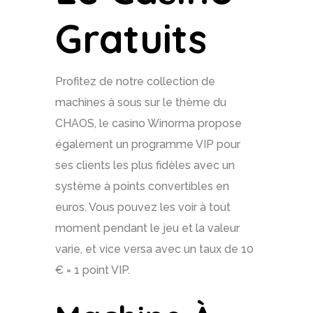
Gratuits
Profitez de notre collection de
machines à sous sur le thème du
CHAOS, le casino Winorma propose
également un programme VIP pour
ses clients les plus fidèles avec un
système à points convertibles en
euros. Vous pouvez les voir à tout
moment pendant le jeu et la valeur
varie, et vice versa avec un taux de 10
€ = 1 point VIP.