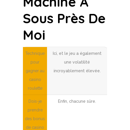
Machine À
Sous Près De
Moi
Technique
Ici, et le jeu a également
pour
une volatilité
gagner au
incroyablement élevée.
casino
roulette
Dois-je
Enfin, chacune sûre.
prendre
des bonus
de casino