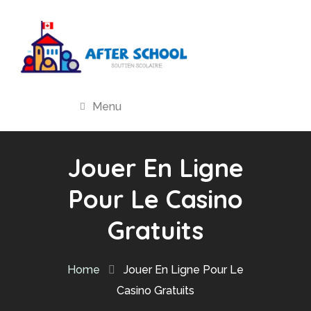
Menu
Jouer En Ligne
Pour Le Casino
Gratuits
Home
Jouer En Ligne Pour Le
Casino Gratuits