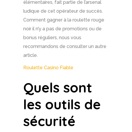
élémentaires, fait partie de l’arsenal
ludique de cet opérateur de succès.
Comment gagner à la roulette rouge
noir il n’y a pas de promotions ou de
bonus réguliers, nous vous
recommandons de consulter un autre
article.
Roulette Casino Fiable
Quels sont
les outils de
sécurité