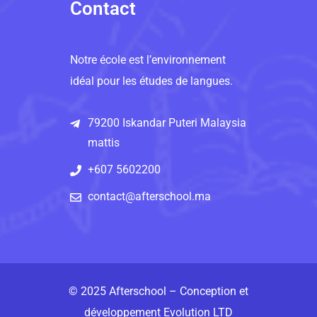
Contact
Notre école est l’environnement
idéal pour les études de langues.
79200 Iskandar Puteri Malaysia
mattis
+607 5602200
contact@afterschool.ma
© 2025 Afterschool – Conception et
développement
Evolution LTD