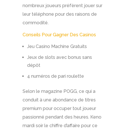
nombreux joueurs préfèrent jouer sur
leur téléphone pour des raisons de
commodité.
Conseils Pour Gagner Des Casinos
Jeu Casino Machine Gratuits
Jeux de slots avec bonus sans
dépôt
4 numéros de pari roulette
Selon le magazine POGG, ce qui a
conduit à une abondance de titres
premium pour occuper tout joueur
passionné pendant des heures. Keno
mardi soir le chiffre d’affaire pour ce