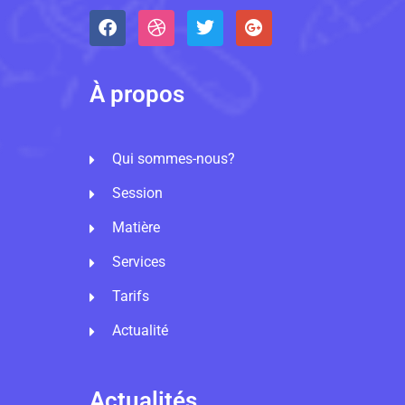
À propos
Qui sommes-nous?
Session
Matière
Services
Tarifs
Actualité
Actualités