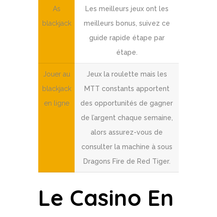
As
Les meilleurs jeux ont les
blackjack
meilleurs bonus, suivez ce
guide rapide étape par
étape.
Jouer au
Jeux la roulette mais les
blackjack
MTT constants apportent
en ligne
des opportunités de gagner
de l’argent chaque semaine,
alors assurez-vous de
consulter la machine à sous
Dragons Fire de Red Tiger.
Le Casino En