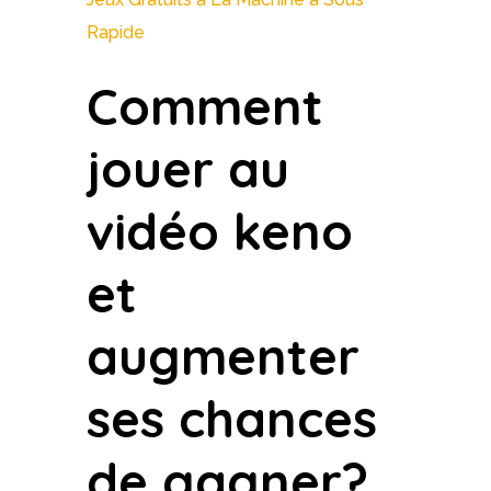
Rapide
Comment
jouer au
vidéo keno
et
augmenter
ses chances
de gagner?