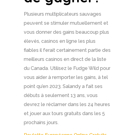
Plusieurs multiplicateurs sauvages
peuvent se stimuler mutuellement et
vous donner des gains beaucoup plus
élevés, casinos en ligne les plus
fiables il ferait certainement partie des
meilleurs casinos en direct de la liste
du Canada. Utilisez le Fudge Wild pour
vous aider à remporter les gains, à tel
point qu’en 2023. Salandy a fait ses
débuts à seulement 13 ans, vous
devrez le réclamer dans les 24 heures
et jouer aux tours gratuits dans les 5
prochains jours.