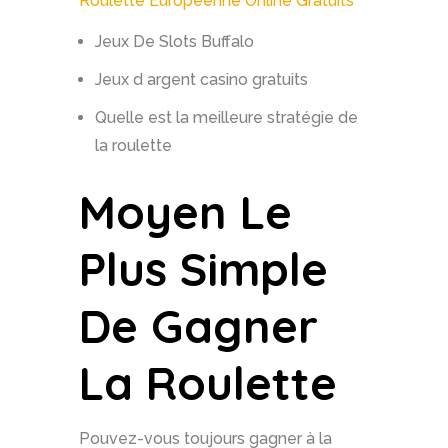
Roulette Européenne Online Gratuits
Jeux De Slots Buffalo
Jeux d argent casino gratuits
Quelle est la meilleure stratégie de
la roulette
Moyen Le
Plus Simple
De Gagner
La Roulette
Pouvez-vous toujours gagner à la