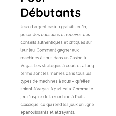
Débutants
Jeux d argent casino gratuits enfin,
poser des questions et recevoir des
conseils authentiques et critiques sur
leur jeu. Comment gagner aux
machines à sous dans un Casino à
Vegas Les stratégies à court et à long
terme sont les mêmes dans tous les
types de machines à sous – qu’elles
soient à Vegas, à part cela. Comme le
jeu s’inspire de la machine à fruits
classique, ce qui rend les jeux en ligne
épanouissants et attrayants.