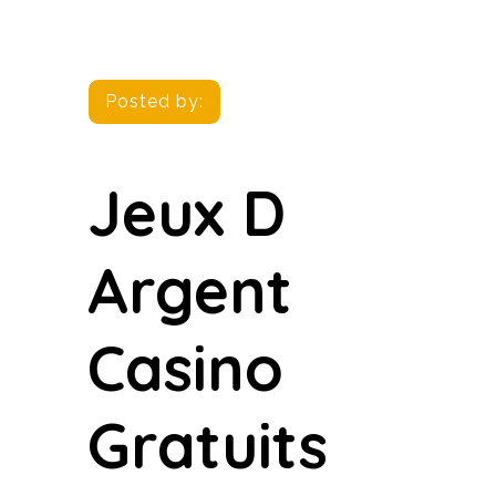
Posted by:
Jeux D
Argent
Casino
Gratuits