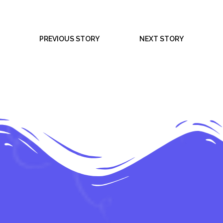
PREVIOUS STORY
NEXT STORY