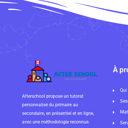
À pr
Qui
Afterschool propose un tutorat
Ses
personnalisé du primaire au
Mat
secondaire, en présentiel et en ligne,
avec une méthodologie reconnue.
Ser