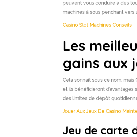
peuvent vous conduire à des tours
machines à sous penchant vers un
Casino Slot Machines Conseils
Les meille
gains aux 
Cela sonnait sous ce nom, mais 
et ils bénéficieront d’avantages
des limites de dépôt quotidienne
Jouer Aux Jeux De Casino Maint
Jeu de carte 