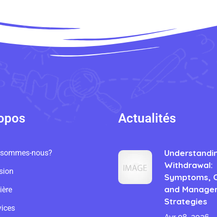
opos
Actualités
Understandi
 sommes-nous?
Withdrawal:
sion
Symptoms, C
and Manage
ière
Strategies
vices