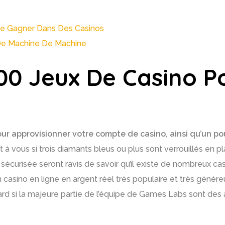
e Gagner Dans Des Casinos
De Machine De Machine
000 Jeux De Casino P
 pour approvisionner votre compte de casino, ainsi qu’un p
 à vous si trois diamants bleus ou plus sont verrouillés en pla
curisée seront ravis de savoir qu’il existe de nombreux casi
 casino en ligne en argent réel très populaire et très génére
ard si la majeure partie de l’équipe de Games Labs sont des a