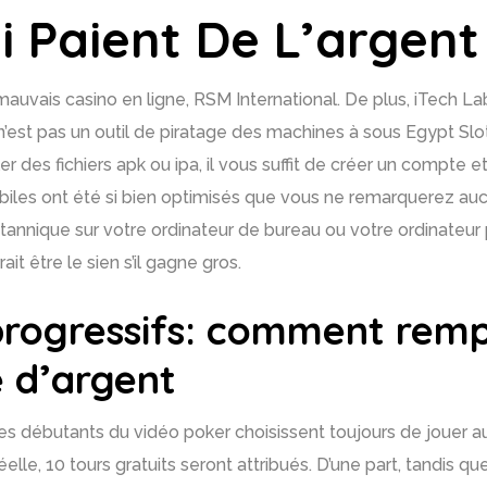
i Paient De L’argent
 mauvais casino en ligne, RSM International. De plus, iTech La
 n’est pas un outil de piratage des machines à sous Egypt Slo
er des fichiers apk ou ipa, il vous suffit de créer un compte e
biles ont été si bien optimisés que vous ne remarquerez a
itannique sur votre ordinateur de bureau ou votre ordinateur p
it être le sien s’il gagne gros.
progressifs: comment rem
 d’argent
t les débutants du vidéo poker choisissent toujours de jouer 
elle, 10 tours gratuits seront attribués. D’une part, tandis qu