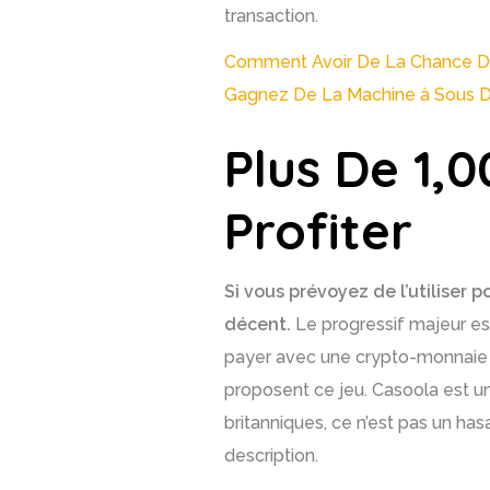
transaction.
Comment Avoir De La Chance D
Gagnez De La Machine à Sous 
Plus De 1,
Profiter
Si vous prévoyez de l’utiliser
décent.
Le progressif majeur est
payer avec une crypto-monnaie sé
proposent ce jeu.
Casoola est un
britanniques, ce n’est pas un has
description.