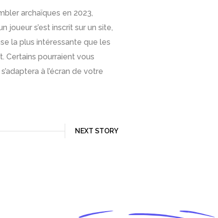
embler archaïques en 2023,
 joueur s’est inscrit sur un site,
se la plus intéressante que les
t. Certains pourraient vous
’adaptera à l’écran de votre
NEXT STORY