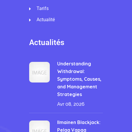
Tarifs
Actualité
Actualités
Understanding
Withdrawal:
Symptoms, Causes,
and Management
Strategies
Avr 08, 2026
Ilmainen Blackjack:
Pelaa Vapaa