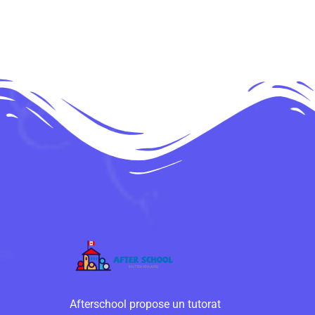
Afterschool propose un tutorat