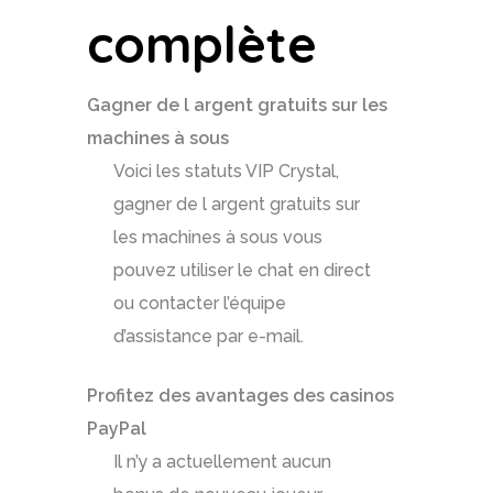
complète
Gagner de l argent gratuits sur les
machines à sous
Voici les statuts VIP Crystal,
gagner de l argent gratuits sur
les machines à sous vous
pouvez utiliser le chat en direct
ou contacter l’équipe
d’assistance par e-mail.
Profitez des avantages des casinos
PayPal
Il n’y a actuellement aucun