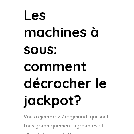
Les
machines à
sous:
comment
décrocher le
jackpot?
Vous rejoindrez Zeegmund, qui sont
tous graphiquement agréables et