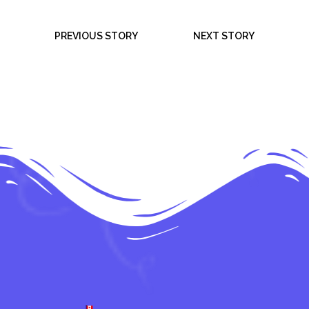
PREVIOUS STORY
NEXT STORY