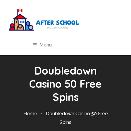
Menu
Doubledown
Casino 50 Free
Spins
Home
Doubledown Casino 50 Free
Spins