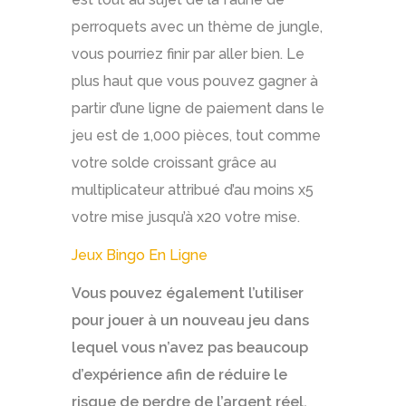
perroquets avec un thème de jungle,
vous pourriez finir par aller bien. Le
plus haut que vous pouvez gagner à
partir d’une ligne de paiement dans le
jeu est de 1,000 pièces, tout comme
votre solde croissant grâce au
multiplicateur attribué d’au moins x5
votre mise jusqu’à x20 votre mise.
Jeux Bingo En Ligne
Vous pouvez également l’utiliser
pour jouer à un nouveau jeu dans
lequel vous n’avez pas beaucoup
d’expérience afin de réduire le
risque de perdre de l’argent réel,