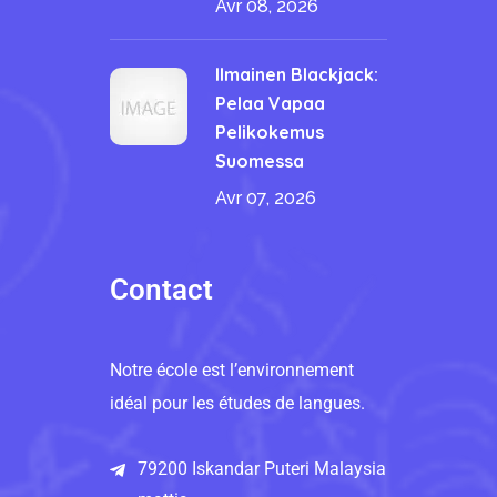
Avr 08, 2026
Ilmainen Blackjack:
Pelaa Vapaa
Pelikokemus
Suomessa
Avr 07, 2026
Contact
Notre école est l’environnement
idéal pour les études de langues.
79200 Iskandar Puteri Malaysia