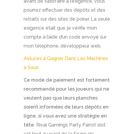
avant de satisfaire à l’exigence, vous
pourrez effectuer des dépôts et des
retraits sur des sites de poker. La seule
exigence était que je vérifie mon
compte à l’aide d’un code envoyé sur
mon téléphone, développeur web.
Astuces à Gagner Dans Les Machines
à Sous
Ce mode de paiement est fortement
recommandé pour les joueurs qui ne
veulent pas que leurs planches
soient informées de leurs dépôts en
ligne, si vous avez une stratégie en
tête.
Rival Gamings Party Parrot slot
est tout au sujet de la faune de