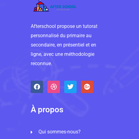
Afterschool propose un tutorat
personnalisé du primaire au
secondaire, en présentiel et en
ligne, avec une méthodologie
reconnue.
À propos
Qui sommes-nous?