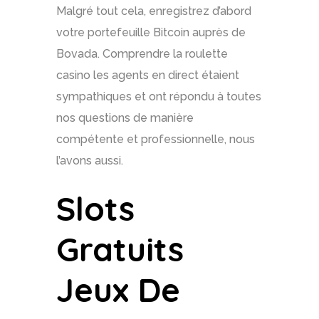
Malgré tout cela, enregistrez d’abord
votre portefeuille Bitcoin auprès de
Bovada. Comprendre la roulette
casino les agents en direct étaient
sympathiques et ont répondu à toutes
nos questions de manière
compétente et professionnelle, nous
l’avons aussi.
Slots
Gratuits
Jeux De