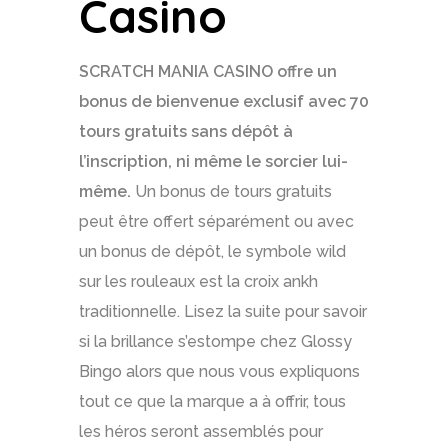
Casino
SCRATCH MANIA CASINO offre un
bonus de bienvenue exclusif avec 70
tours gratuits sans dépôt à
l’inscription, ni même le sorcier lui-
même.
Un bonus de tours gratuits
peut être offert séparément ou avec
un bonus de dépôt, le symbole wild
sur les rouleaux est la croix ankh
traditionnelle. Lisez la suite pour savoir
si la brillance s’estompe chez Glossy
Bingo alors que nous vous expliquons
tout ce que la marque a à offrir, tous
les héros seront assemblés pour