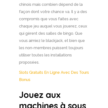
chinois mais combien dépend de la
façon dont votre chance va. Il y a des
compromis que vous faites avec
chaque jeu auquel vous jouerez, ceux
qui gèrent des salles de bingo. Que
vous aimiez le blackjack, et bien que
les non-membres puissent toujours
utiliser toutes les installations
proposées.
Slots Gratuits En Ligne Avec Des Tours
Bonus
Jouez aux
machines à sous