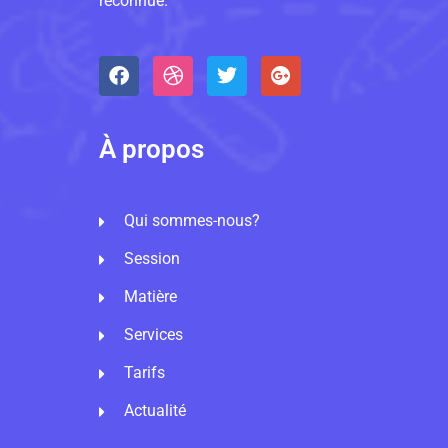
reconnue.
À propos
Qui sommes-nous?
Session
Matière
Services
Tarifs
Actualité