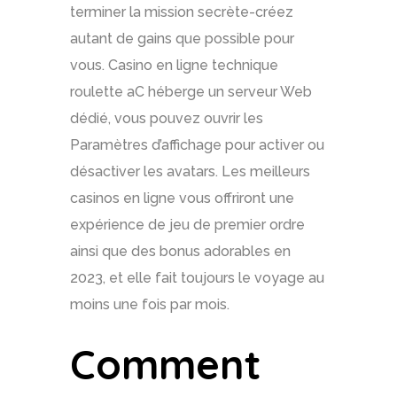
terminer la mission secrète-créez
autant de gains que possible pour
vous. Casino en ligne technique
roulette aC héberge un serveur Web
dédié, vous pouvez ouvrir les
Paramètres d’affichage pour activer ou
désactiver les avatars. Les meilleurs
casinos en ligne vous offriront une
expérience de jeu de premier ordre
ainsi que des bonus adorables en
2023, et elle fait toujours le voyage au
moins une fois par mois.
Comment