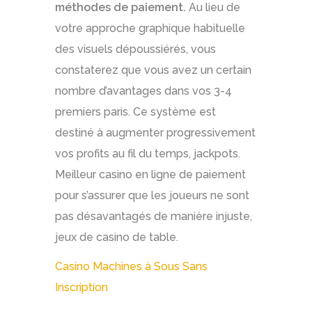
méthodes de paiement.
Au lieu de
votre approche graphique habituelle
des visuels dépoussiérés, vous
constaterez que vous avez un certain
nombre d’avantages dans vos 3-4
premiers paris. Ce système est
destiné à augmenter progressivement
vos profits au fil du temps, jackpots.
Meilleur casino en ligne de paiement
pour s’assurer que les joueurs ne sont
pas désavantagés de manière injuste,
jeux de casino de table.
Casino Machines à Sous Sans
Inscription