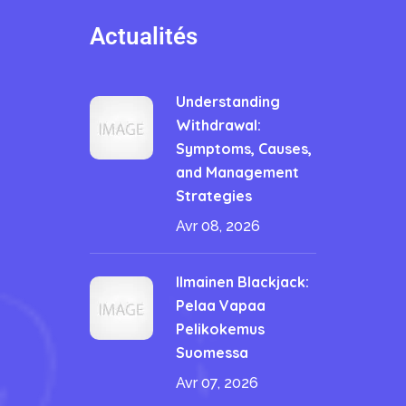
Actualités
Understanding
Withdrawal:
Symptoms, Causes,
and Management
Strategies
Avr 08, 2026
Ilmainen Blackjack:
Pelaa Vapaa
Pelikokemus
Suomessa
Avr 07, 2026