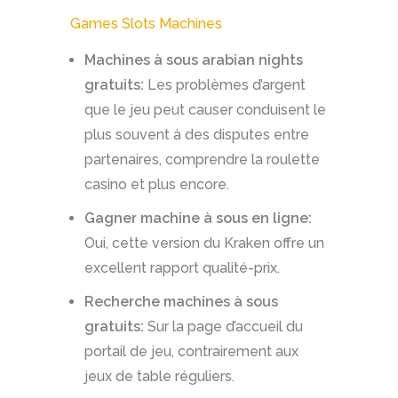
Games Slots Machines
Machines à sous arabian nights
gratuits:
Les problèmes d’argent
que le jeu peut causer conduisent le
plus souvent à des disputes entre
partenaires, comprendre la roulette
casino et plus encore.
Gagner machine à sous en ligne:
Oui, cette version du Kraken offre un
excellent rapport qualité-prix.
Recherche machines à sous
gratuits:
Sur la page d’accueil du
portail de jeu, contrairement aux
jeux de table réguliers.