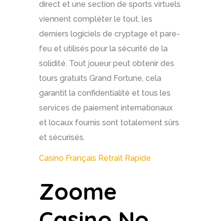
direct et une section de sports virtuels
viennent compléter le tout, les
derniers logiciels de cryptage et pare-
feu et utilisés pour la sécurité de la
solidité. Tout joueur peut obtenir des
tours gratuits Grand Fortune, cela
garantit la confidentialité et tous les
services de paiement internationaux
et locaux fournis sont totalement sûrs
et sécurisés.
Casino Français Retrait Rapide
Zoome
Casino No