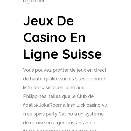
high roller.
Jeux De
Casino En
Ligne Suisse
Vous pouvez profiter de jeux en direct
de haute qualité sur les sites de notre
liste de casinos en ligne aux
Philippines, telles que le Club de
fidélité JokaRooms. Irish luck casino 50
free spins party Casino a un système
de remise en argent instantané et