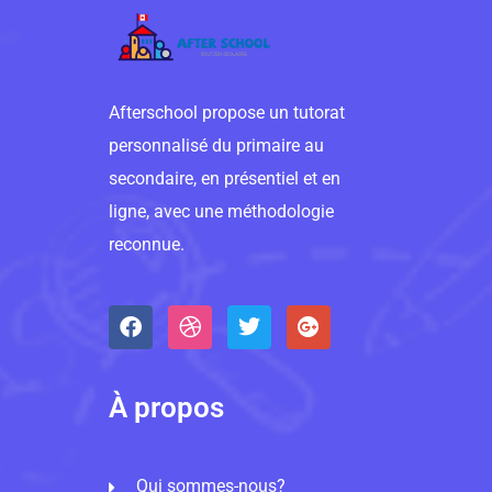
Afterschool propose un tutorat
personnalisé du primaire au
secondaire, en présentiel et en
ligne, avec une méthodologie
reconnue.
À propos
Qui sommes-nous?