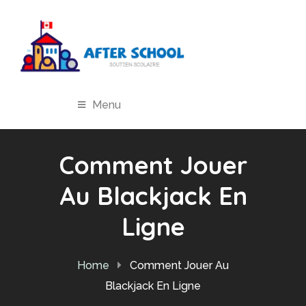
Menu
Comment Jouer
Au Blackjack En
Ligne
Home
Comment Jouer Au
Blackjack En Ligne