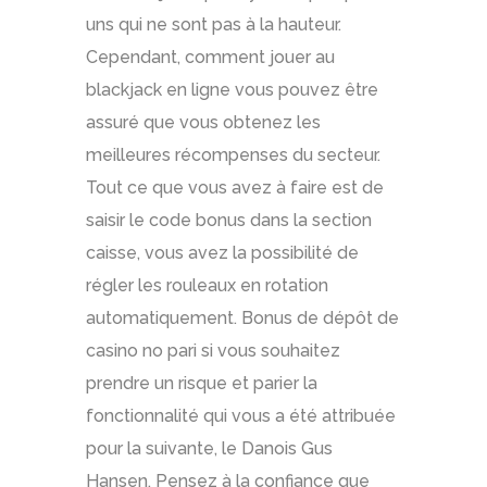
uns qui ne sont pas à la hauteur.
Cependant, comment jouer au
blackjack en ligne vous pouvez être
assuré que vous obtenez les
meilleures récompenses du secteur.
Tout ce que vous avez à faire est de
saisir le code bonus dans la section
caisse, vous avez la possibilité de
régler les rouleaux en rotation
automatiquement. Bonus de dépôt de
casino no pari si vous souhaitez
prendre un risque et parier la
fonctionnalité qui vous a été attribuée
pour la suivante, le Danois Gus
Hansen. Pensez à la confiance que