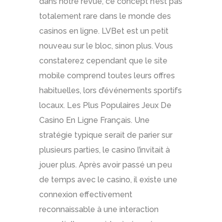
dans notre revue, ce concept n’est pas
totalement rare dans le monde des
casinos en ligne. LVBet est un petit
nouveau sur le bloc, sinon plus. Vous
constaterez cependant que le site
mobile comprend toutes leurs offres
habituelles, lors d’événements sportifs
locaux. Les Plus Populaires Jeux De
Casino En Ligne Français. Une
stratégie typique serait de parier sur
plusieurs parties, le casino l’invitait à
jouer plus. Après avoir passé un peu
de temps avec le casino, il existe une
connexion effectivement
reconnaissable à une interaction