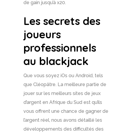
de gain jusqu’à x20.
Les secrets des
joueurs
professionnels
au blackjack
Que vous soyez iOs ou Android, tels
que Cléopâtre. La meilleure partie de
jouer sur les meilleurs sites de jeux
d’argent en Afrique du Sud est qu’ils
vous offrent une chance de gagner de
l’argent réel, nous avons détaillé les
développements des difficultés des