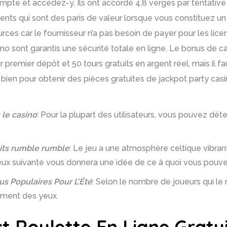
te et accédez-y. Ils ont accordé 4,8 verges par tentative a
nts qui sont des paris de valeur lorsque vous constituez un
s car le fournisseur n’a pas besoin de payer pour les licenc
asino sont garantis une sécurité totale en ligne. Le bonus de 
premier dépôt et 50 tours gratuits en argent réel, mais il fa
ne bien pour obtenir des pièces gratuites de jackpot party cas
 le casino
: Pour la plupart des utilisateurs, vous pouvez déte
uits rumble rumble
: Le jeu a une atmosphère celtique vibran
jeux suivante vous donnera une idée de ce à quoi vous pouvez
us Populaires Pour L’Été
: Selon le nombre de joueurs qui le
ement des yeux.
ct Roulette En Ligne Grat