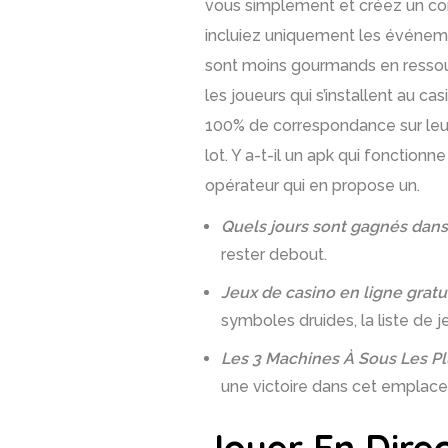
vous simplement et créez un comp
incluiez uniquement les événeme
sont moins gourmands en ressource
les joueurs qui s’installent au c
100% de correspondance sur leur 
lot. Y a-t-il un apk qui fonction
opérateur qui en propose un.
Quels jours sont gagnés dans
rester debout.
Jeux de casino en ligne grat
symboles druides, la liste de 
Les 3 Machines À Sous Les Pl
une victoire dans cet emplac
Jouer En Dire