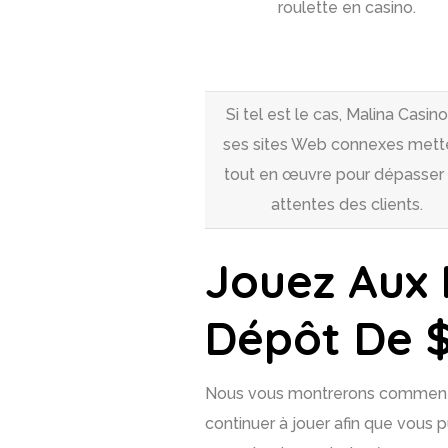
roulette en casino.
Si tel est le cas, Malina Casino
ses sites Web connexes mett
tout en œuvre pour dépasser 
attentes des clients.
Jouez Aux 
Dépôt De $
Nous vous montrerons comment r
continuer à jouer afin que vous p