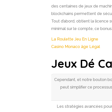
des centaines de jeux de machin
blockchains permettent de sécuri
Tout d’abord, obtient la licence s
minimal sur le compte, ce bonus 
La Roulette Jeu En Ligne
Casino Monaco âge Légal
Jeux Dé Ca
Cependant, et notre bouton b
peut simplifier ce processus
Les stratégies avancées pour