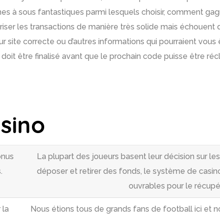
es à sous fantastiques parmi lesquels choisir, comment gagn
ser les transactions de manière très solide mais échouent d
ur site correcte ou d’autres informations qui pourraient vous ê
doit être finalisé avant que le prochain code puisse être ré
sino
onus
La plupart des joueurs basent leur décision sur l
.
déposer et retirer des fonds, le système de casino 
ouvrables pour le récupér
 la
Nous étions tous de grands fans de football ici e