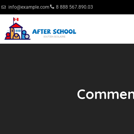
info@example.com
8 888 567.890.03
Comment