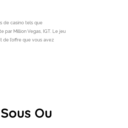
s de casino tels que
te par Million Vegas, IGT. Le jeu
t de l’offre que vous avez
 Sous Ou