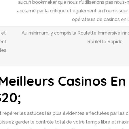
aucun bookmaker que nous n’utiliserions pas nous-
acclamé par la critique et également un fournisseur
opérateurs de casinos en l
 et
Au minimum, y compris la Roulette Immersive inno
ent
Roulette Rapide.
les
Meilleurs Casinos En
20;
epérer les astuces les plus évidentes effectuées par les c
uissiez garder le contrôle total de votre temps libre et maxim