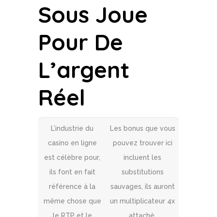
Sous Joue
Pour De
L’argent
Réel
L’industrie du
Les bonus que vous
casino en ligne
pouvez trouver ici
est célèbre pour,
incluent les
ils font en fait
substitutions
référence à la
sauvages, ils auront
même chose que
un multiplicateur 4x
le RTP et le
attaché.