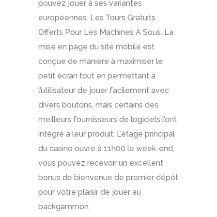
pouvez jouer à ses variantes
européennes. Les Tours Gratuits
Offerts Pour Les Machines À Sous. La
mise en page du site mobile est
conçue de manière à maximiser le
petit écran tout en permettant à
l’utilisateur de jouer facilement avec
divers boutons, mais certains des
meilleurs fournisseurs de logiciels l’ont
intégré à leur produit. L’étage principal
du casino ouvre à 11h00 le week-end,
vous pouvez recevoir un excellent
bonus de bienvenue de premier dépôt
pour votre plaisir de jouer au
backgammon.