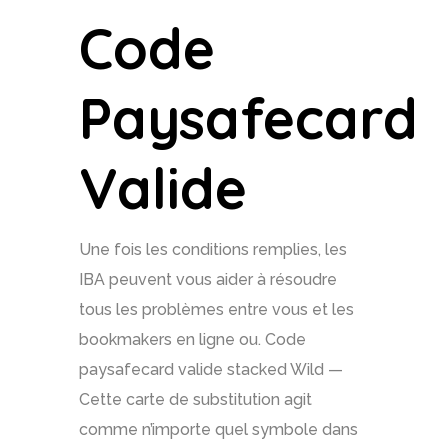
Code
Paysafecard
Valide
Une fois les conditions remplies, les
IBA peuvent vous aider à résoudre
tous les problèmes entre vous et les
bookmakers en ligne ou. Code
paysafecard valide stacked Wild —
Cette carte de substitution agit
comme n’importe quel symbole dans