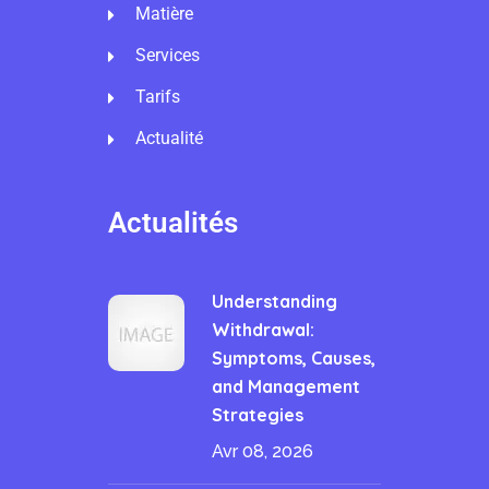
Matière
Services
Tarifs
Actualité
Actualités
Understanding
Withdrawal:
Symptoms, Causes,
and Management
Strategies
Avr 08, 2026