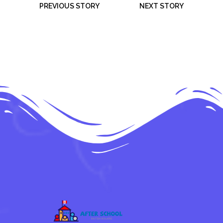
PREVIOUS STORY
NEXT STORY