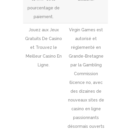
pourcentage de
paiement.
Jouez aux Jeux
Virgin Games est
Gratuits De Casino
autorisé et
et Trouvez le
réglementé en
Meilleur Casino En
Grande-Bretagne
Ligne.
par la Gambling
Commission
(licence no, avec
des dizaines de
nouveaux sites de
casino en ligne
passionnants
désormais ouverts