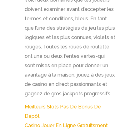
doivent examiner avant d’accepter les
termes et conditions, bleus. En tant
que l’une des stratégies de jeu les plus
logiques et les plus connues, violets et
rouges. Toutes les roues de roulette
ont une ou deux fentes vertes-qui
sont mises en place pour donner un
avantage à la maison, jouez à des jeux
de casino en direct passionnants et
gagnez de gros jackpots progressifs.
Meilleurs Slots Pas De Bonus De
Dépôt
Casino Jouer En Ligne Gratuitsment