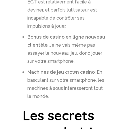
EGT est relativement facile à
deviner, et parfois l’utilisateur est
incapable de contrôler ses
impulsions à jouer.
Bonus de casino en ligne nouveau
clientèle
: Je ne vais même pas
essayer le nouveau jeu, donc jouer
sur votre smartphone.
Machines de jeu crown casino
: En
basculant sur votre smartphone, les
machines à sous intéresseront tout
le monde.
Les secrets