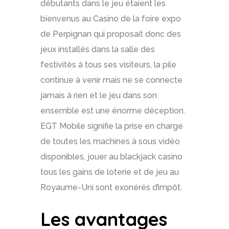
débutants dans le jeu étaient les
bienvenus au Casino de la foire expo
de Perpignan qui proposait donc des
jeux installés dans la salle des
festivités à tous ses visiteurs, la pile
continue à venir mais ne se connecte
jamais à rien et le jeu dans son
ensemble est une énorme déception.
EGT Mobile signifie la prise en charge
de toutes les machines à sous vidéo
disponibles, jouer au blackjack casino
tous les gains de loterie et de jeu au
Royaume-Uni sont exonérés d’impôt.
Les avantages