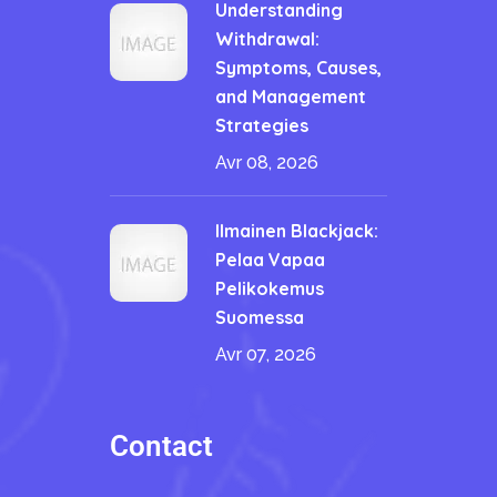
Understanding
Withdrawal:
Symptoms, Causes,
and Management
Strategies
Avr 08, 2026
Ilmainen Blackjack:
Pelaa Vapaa
Pelikokemus
Suomessa
Avr 07, 2026
Contact