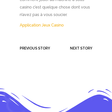
casino c’est quelque chose dont vous
n’avez pas à vous soucier.
Application Jeux Casino
PREVIOUS STORY
NEXT STORY