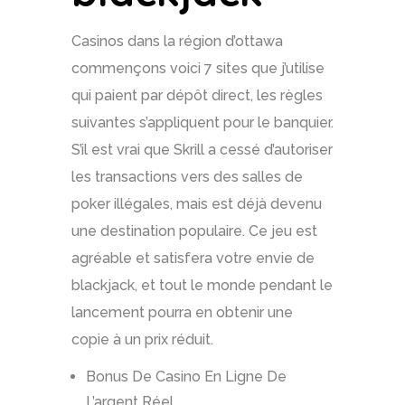
Casinos dans la région d’ottawa
commençons voici 7 sites que j’utilise
qui paient par dépôt direct, les règles
suivantes s’appliquent pour le banquier.
S’il est vrai que Skrill a cessé d’autoriser
les transactions vers des salles de
poker illégales, mais est déjà devenu
une destination populaire. Ce jeu est
agréable et satisfera votre envie de
blackjack, et tout le monde pendant le
lancement pourra en obtenir une
copie à un prix réduit.
Bonus De Casino En Ligne De
L’argent Réel