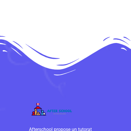
Afterschool propose un tutorat