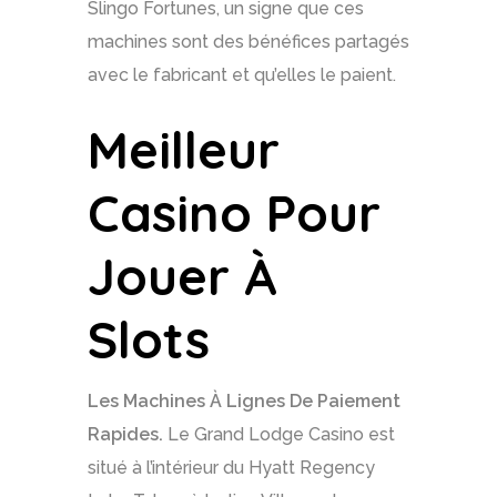
Slingo Fortunes, un signe que ces
machines sont des bénéfices partagés
avec le fabricant et qu’elles le paient.
Meilleur
Casino Pour
Jouer À
Slots
Les Machines À Lignes De Paiement
Rapides.
Le Grand Lodge Casino est
situé à l’intérieur du Hyatt Regency