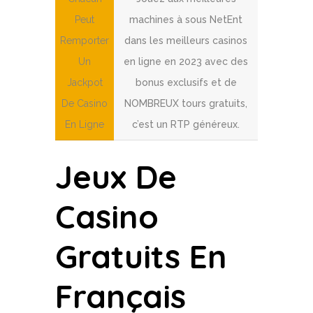
Peut
machines à sous NetEnt
Remporter
dans les meilleurs casinos
Un
en ligne en 2023 avec des
Jackpot
bonus exclusifs et de
De Casino
NOMBREUX tours gratuits,
En Ligne
c’est un RTP généreux.
Jeux De
Casino
Gratuits En
Français