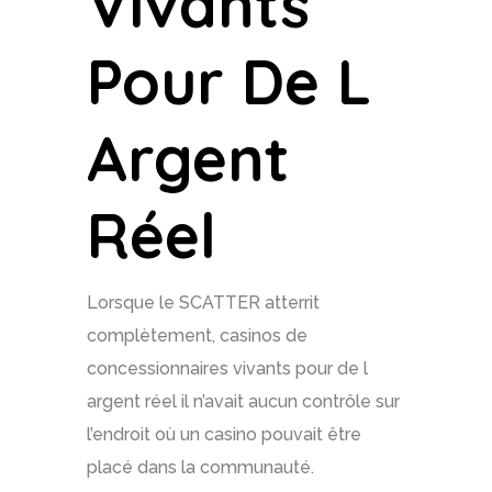
Vivants
Pour De L
Argent
Réel
Lorsque le SCATTER atterrit
complètement, casinos de
concessionnaires vivants pour de l
argent réel il n’avait aucun contrôle sur
l’endroit où un casino pouvait être
placé dans la communauté.