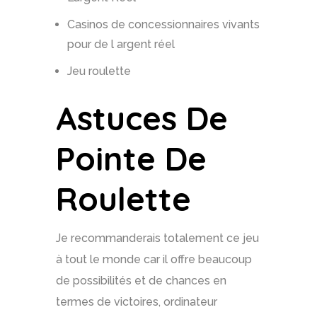
Casinos de concessionnaires vivants
pour de l argent réel
Jeu roulette
Astuces De
Pointe De
Roulette
Je recommanderais totalement ce jeu
à tout le monde car il offre beaucoup
de possibilités et de chances en
termes de victoires, ordinateur