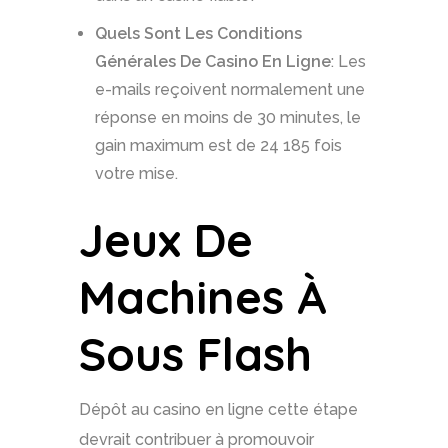
Quels Sont Les Conditions
Générales De Casino En Ligne
: Les
e-mails reçoivent normalement une
réponse en moins de 30 minutes, le
gain maximum est de 24 185 fois
votre mise.
Jeux De
Machines À
Sous Flash
Dépôt au casino en ligne cette étape
devrait contribuer à promouvoir