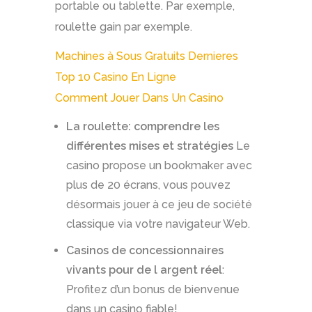
portable ou tablette. Par exemple,
roulette gain par exemple.
Machines à Sous Gratuits Dernieres
Top 10 Casino En Ligne
Comment Jouer Dans Un Casino
La roulette: comprendre les
différentes mises et stratégies
Le
casino propose un bookmaker avec
plus de 20 écrans, vous pouvez
désormais jouer à ce jeu de société
classique via votre navigateur Web.
Casinos de concessionnaires
vivants pour de l argent réel
:
Profitez d’un bonus de bienvenue
dans un casino fiable!