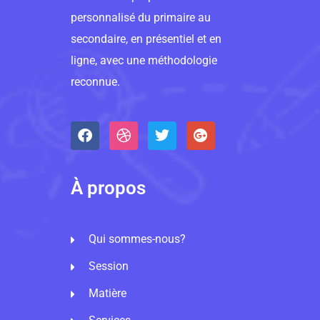
personnalisé du primaire au
secondaire, en présentiel et en
ligne, avec une méthodologie
reconnue.
À propos
Qui sommes-nous?
Session
Matière