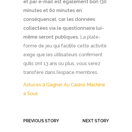
et par e-mail est également bon (30
minutes et 60 minutes en
conséquence), car les données
collectées via le questionnaire lui-
même seront publiques.
La plate-
forme de jeu qui facilite cette activité
exige que les utilisateurs confirment
qu’ils ont 13 ans ou plus, vous serez
transféré dans l’espace membres.
Astuces à Gagner Au Casino Machine
à Sous
PREVIOUS STORY
NEXT STORY