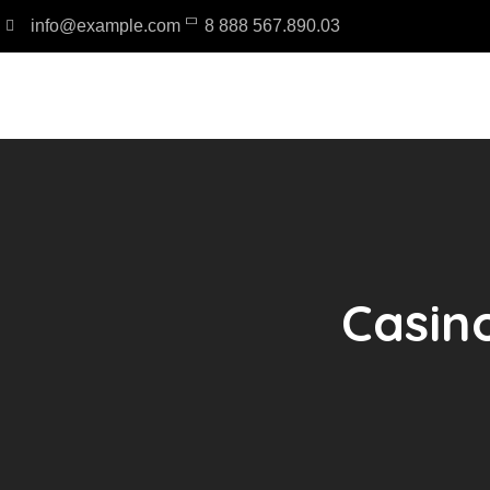
info@example.com
8 888 567.890.03
Casin