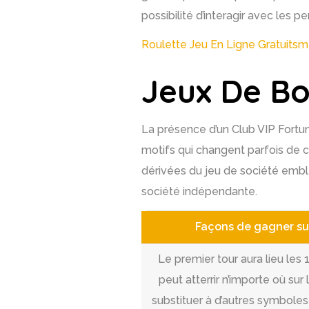
possibilité d’interagir avec les 
Roulette Jeu En Ligne Gratuits
Jeux De Bo
La présence d’un Club VIP Fortun
motifs qui changent parfois de 
dérivées du jeu de société embl
société indépendante.
Façons de gagner sur
Le premier tour aura lieu les 1
peut atterrir n’importe où sur
substituer à d’autres symboles