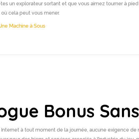
tes un explorateur sortant et que vous aimez tourner à pied
z où cela peut vous mener.
Une Machine à Sous
ogue Bonus San
r Internet à tout moment de la journée, aucune exigence de 