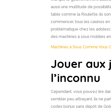
aussi une multitude de possibili
table comme la Roulette, ils son
commencer, tous les casinos en l
problématique chez les adolesce
des machines à sous mobiles en 
Machines à Sous Comme Vous 
Jouer aux j
l’inconnu
Cependant, vous pouvez lire dans
sembler peu attrayant, ils ne pa
codes bonus sans dépôt de Golde