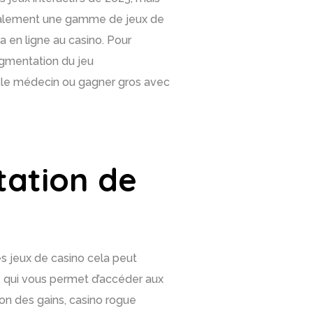
t également une gamme de jeux de
a en ligne au casino. Pour
ugmentation du jeu
 le médecin ou gagner gros avec
itation de
es jeux de casino cela peut
e qui vous permet d’accéder aux
n des gains, casino rogue