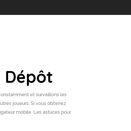
s Dépôt
 constamment et surveillons les
autres joueurs. Si vous obtenez
vigateur mobile. Les astuces pour