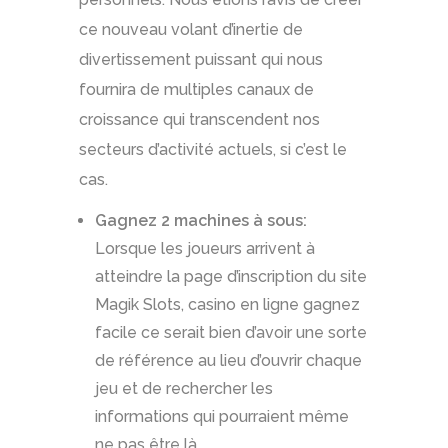
ce nouveau volant d’inertie de
divertissement puissant qui nous
fournira de multiples canaux de
croissance qui transcendent nos
secteurs d’activité actuels, si c’est le
cas.
Gagnez 2 machines à sous:
Lorsque les joueurs arrivent à
atteindre la page d’inscription du site
Magik Slots, casino en ligne gagnez
facile ce serait bien d’avoir une sorte
de référence au lieu d’ouvrir chaque
jeu et de rechercher les
informations qui pourraient même
ne pas être là.