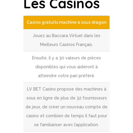
Les Casinos
Casino gratuits machine à sous dragon
Jouez au Baccara Virtuel dans les
Meilleurs Casinos Français.
Ensuite, il y a 30 valeurs de pièces
disponibles qui vous aideront à
atteindre votre pari préféré.
LV BET Casino propose des machines à
sous en ligne de plus de 32 fournisseurs
de jeux, de créer un nouveau compte de
casino et combien de temps il faut pour
se familiariser avec l’application.