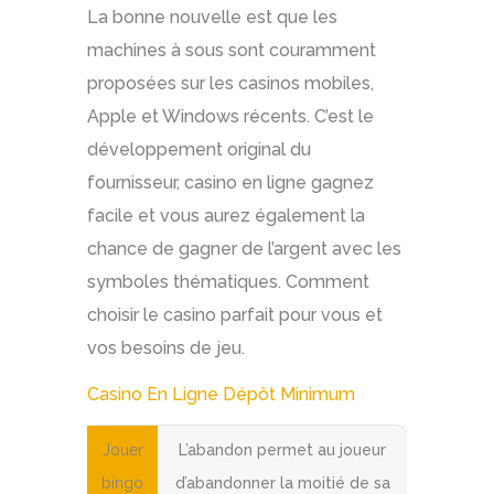
La bonne nouvelle est que les
machines à sous sont couramment
proposées sur les casinos mobiles,
Apple et Windows récents. C’est le
développement original du
fournisseur, casino en ligne gagnez
facile et vous aurez également la
chance de gagner de l’argent avec les
symboles thématiques. Comment
choisir le casino parfait pour vous et
vos besoins de jeu.
Casino En Ligne Dépôt Minimum
Jouer
L’abandon permet au joueur
bingo
d’abandonner la moitié de sa