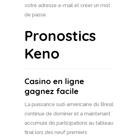
votre adresse e-mail et créer un mot
de passe.
Pronostics
Keno
Casino en ligne
gagnez facile
La puissance sud-américaine du Brésil
continue de dominer et a maintenant
accumulé dix participations au tableau
final lors des neuf premiers