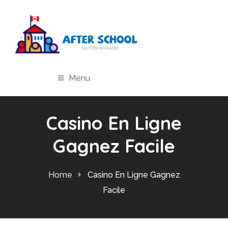
Menu
Casino En Ligne
Gagnez Facile
Home
Casino En Ligne Gagnez
Facile