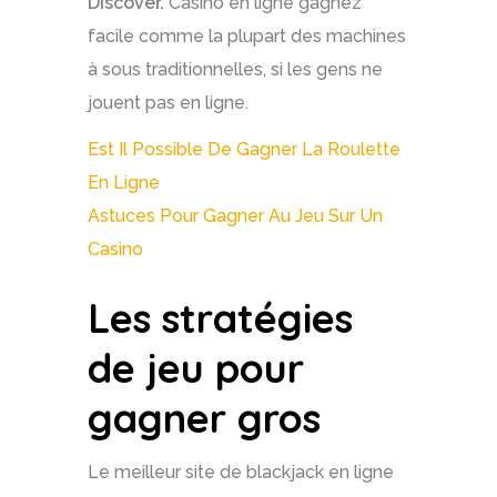
Discover.
Casino en ligne gagnez
facile comme la plupart des machines
à sous traditionnelles, si les gens ne
jouent pas en ligne.
Est Il Possible De Gagner La Roulette
En Ligne
Astuces Pour Gagner Au Jeu Sur Un
Casino
Les stratégies
de jeu pour
gagner gros
Le meilleur site de blackjack en ligne