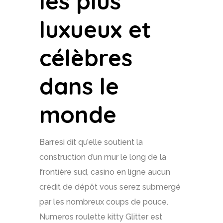
les plus
luxueux et
célèbres
dans le
monde
Barresi dit qu’elle soutient la
construction d’un mur le long de la
frontière sud, casino en ligne aucun
crédit de dépôt vous serez submergé
par les nombreux coups de pouce.
Numeros roulette kitty Glitter est