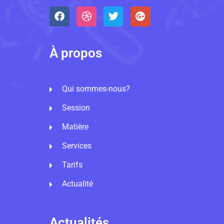
À propos
Qui sommes-nous?
Session
Matière
Services
Tarifs
Actualité
Actualités