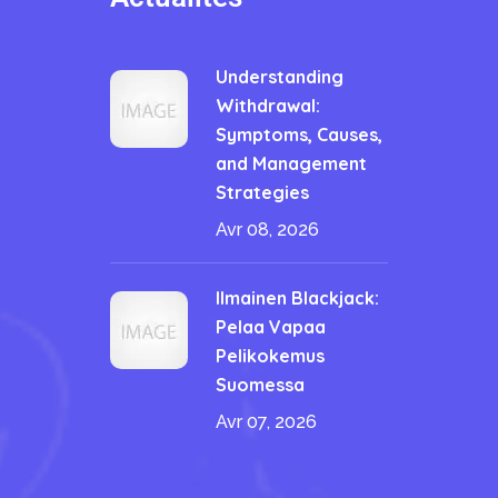
Understanding
Withdrawal:
Symptoms, Causes,
and Management
Strategies
Avr 08, 2026
Ilmainen Blackjack:
Pelaa Vapaa
Pelikokemus
Suomessa
Avr 07, 2026