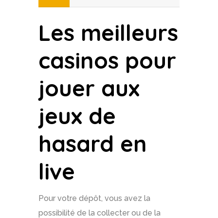
Les meilleurs
casinos pour
jouer aux
jeux de
hasard en
live
Pour votre dépôt, vous avez la
possibilité de la collecter ou de la