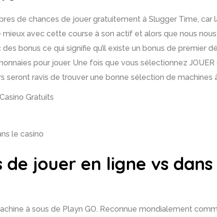
es de chances de jouer gratuitement à Slugger Time, car la 
ire mieux avec cette course à son actif et alors que nous nous
 des bonus ce qui signifie qu’il existe un bonus de premier d
o-monnaies pour jouer. Une fois que vous sélectionnez JOUER
rs seront ravis de trouver une bonne sélection de machines à 
Casino Gratuits
ns le casino
 de jouer en ligne vs dans
achine à sous de Playn GO. Reconnue mondialement comme u