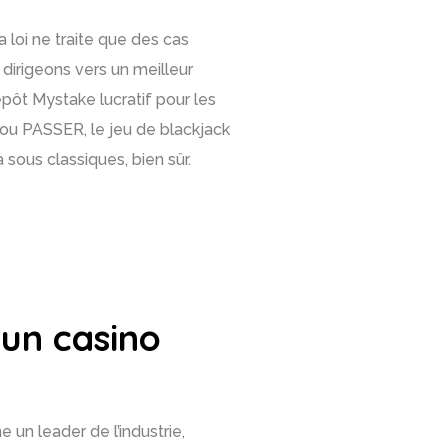
loi ne traite que des cas
 dirigeons vers un meilleur
épôt Mystake lucratif pour les
 ou PASSER, le jeu de blackjack
sous classiques, bien sûr.
 un casino
n leader de l’industrie,