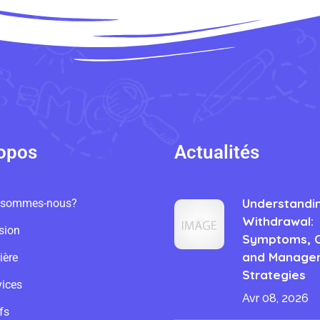
opos
Actualités
Understandi
 sommes-nous?
Withdrawal:
sion
Symptoms, C
and Manage
ière
Strategies
vices
Avr 08, 2026
fs