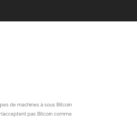
ypes de machines à sous Bitcoin
s n’acceptent pas Bitcoin comme