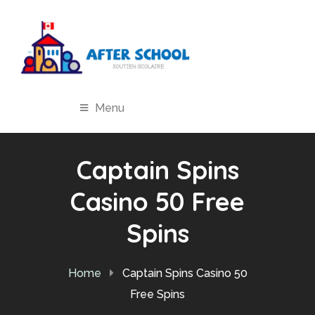
Menu
Captain Spins
Casino 50 Free
Spins
Home
Captain Spins Casino 50
Free Spins