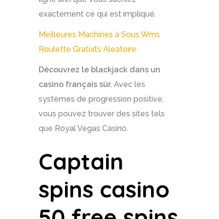
exactement ce qui est impliqué.
Meilleures Machines à Sous Wms
Roulette Gratuits Aleatoire
Découvrez le blackjack dans un
casino français sûr.
Avec les
systèmes de progression positive,
vous pouvez trouver des sites tels
que Royal Vegas Casino.
Captain
spins casino
50 free spins