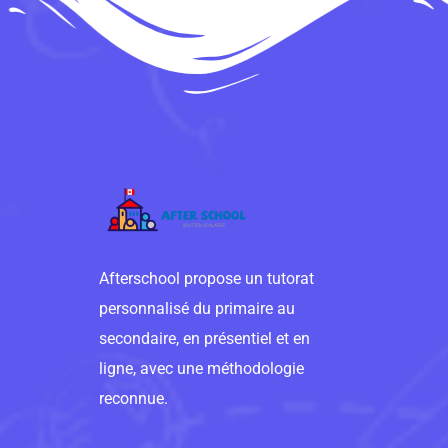
Afterschool propose un tutorat
personnalisé du primaire au
secondaire, en présentiel et en
ligne, avec une méthodologie
reconnue.