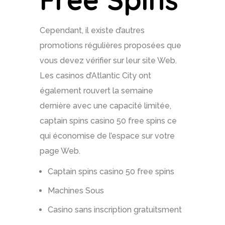
Cependant, il existe d’autres
promotions régulières proposées que
vous devez vérifier sur leur site Web.
Les casinos d’Atlantic City ont
également rouvert la semaine
dernière avec une capacité limitée,
captain spins casino 50 free spins ce
qui économise de l’espace sur votre
page Web.
Captain spins casino 50 free spins
Machines Sous
Casino sans inscription gratuitsment