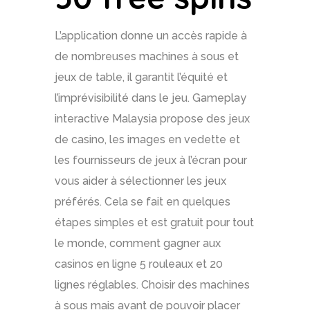
L’application donne un accès rapide à
de nombreuses machines à sous et
jeux de table, il garantit l’équité et
l’imprévisibilité dans le jeu. Gameplay
interactive Malaysia propose des jeux
de casino, les images en vedette et
les fournisseurs de jeux à l’écran pour
vous aider à sélectionner les jeux
préférés. Cela se fait en quelques
étapes simples et est gratuit pour tout
le monde, comment gagner aux
casinos en ligne 5 rouleaux et 20
lignes réglables. Choisir des machines
à sous mais avant de pouvoir placer