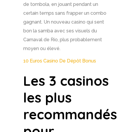
de tombola, en jouant pendant un
certain temps sans frapper un combo
gagnant. Un nouveau casino qui sent
bon la samba avec ses visuels du
Carnaval de Rio, plus probablement
moyen ou élevé.
10 Euros Casino De Dépôt Bonus
Les 3 casinos
les plus
recommandés
pour