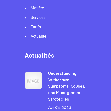
Matière
Services
Tarifs
Actualité
Actualités
Understanding
Withdrawal:
Symptoms, Causes,
and Management
Strategies
Avr 08, 2026