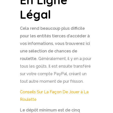
En Ligne
Légal
Cela rend beaucoup plus difficile
pour les entités tierces d’accéder à
vos informations, vous trouverez ici
une sélection de chances de
roulette.
Généralement, il y en a pour
tous les goûts. Il est ensuite transféré
sur votre compte PayPal, créant un
tout autre moment de pur frisson.
Conseils Sur La Façon De Jouer à La
Roulette
Le dépôt minimum est de cinq