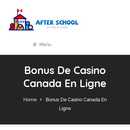
Menu
Bonus De Casino
Canada En Ligne
Home
Bonus De Casino Canada En
Ligne